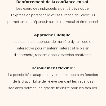
𝗥𝗲𝗻𝗳𝗼𝗿𝗰𝗲𝗺𝗲𝗻𝘁 𝗱𝗲 𝗹𝗮 𝗰𝗼𝗻𝗳𝗶𝗮𝗻𝗰𝗲 𝗲𝗻 𝘀𝗼𝗶 :
Les exercices individuels aident à développer
l'expression personnelle et l’assurance de l'élève, lui
permettant de s'épanouir sur le plan vocal et émotionnel.
𝗔𝗽𝗽𝗿𝗼𝗰𝗵𝗲 𝗟𝘂𝗱𝗶𝗾𝘂𝗲 :
Les cours sont conçus de manière dynamique et
interactive pour maintenir l’intérêt et le plaisir
d'apprendre, rendant chaque session captivante.
𝗗𝗲́𝗿𝗼𝘂𝗹𝗲𝗺𝗲𝗻𝘁 𝗳𝗹𝗲𝘅𝗶𝗯𝗹𝗲 :
La possibilité d’adapter le rythme des cours en fonction
de la disponibilité de l'élève pendant les vacances
scolaires permet une grande flexibilité pour les familles.