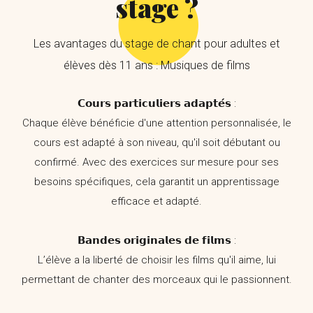
stage ?
Les avantages du stage de chant pour adultes et
élèves dès 11 ans : Musiques de films
𝗖𝗼𝘂𝗿𝘀 𝗽𝗮𝗿𝘁𝗶𝗰𝘂𝗹𝗶𝗲𝗿𝘀 𝗮𝗱𝗮𝗽𝘁𝗲́𝘀 :
Chaque élève bénéficie d'une attention personnalisée, le
cours est adapté à son niveau, qu'il soit débutant ou
confirmé. Avec des exercices sur mesure pour ses
besoins spécifiques, cela garantit un apprentissage
efficace et adapté.
𝗕𝗮𝗻𝗱𝗲𝘀 𝗼𝗿𝗶𝗴𝗶𝗻𝗮𝗹𝗲𝘀 𝗱𝗲 𝗳𝗶𝗹𝗺𝘀 :
L’élève a la liberté de choisir les films qu'il aime, lui
permettant de chanter des morceaux qui le passionnent.