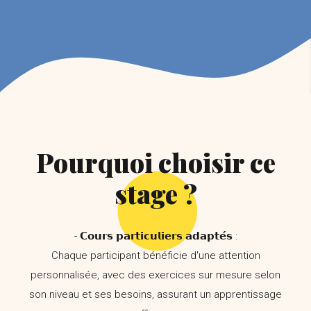
Pourquoi choisir ce
stage ?
- 𝗖𝗼𝘂𝗿𝘀 𝗽𝗮𝗿𝘁𝗶𝗰𝘂𝗹𝗶𝗲𝗿𝘀 𝗮𝗱𝗮𝗽𝘁𝗲́𝘀 :
Chaque participant bénéficie d'une attention
personnalisée, avec des exercices sur mesure selon
son niveau et ses besoins, assurant un apprentissage