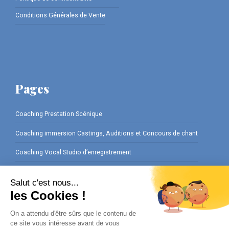
Conditions Générales de Vente
Pages
Coaching Prestation Scénique
Coaching immersion Castings, Auditions et Concours de chant
Coaching Vocal Studio d’enregistrement
Coaching Préparation Interviews
Ateliers Cours de chant en Entreprise
Cours de chant Privé pour vos Événements